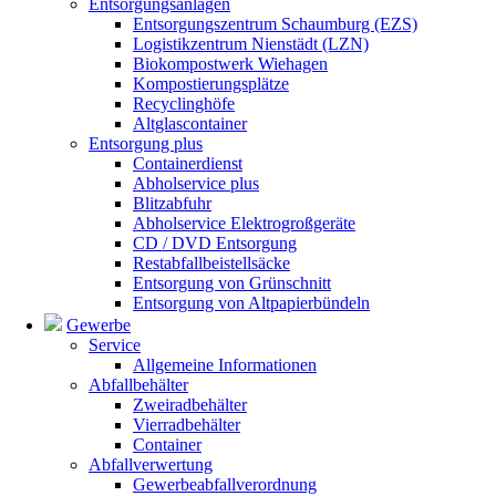
Entsorgungsanlagen
Entsorgungszentrum Schaumburg (EZS)
Logistikzentrum Nienstädt (LZN)
Biokompostwerk Wiehagen
Kompostierungsplätze
Recyclinghöfe
Altglascontainer
Entsorgung plus
Containerdienst
Abholservice plus
Blitzabfuhr
Abholservice Elektrogroßgeräte
CD / DVD Entsorgung
Restabfallbeistellsäcke
Entsorgung von Grünschnitt
Entsorgung von Altpapierbündeln
Gewerbe
Service
Allgemeine Informationen
Abfallbehälter
Zweiradbehälter
Vierradbehälter
Container
Abfallverwertung
Gewerbeabfallverordnung