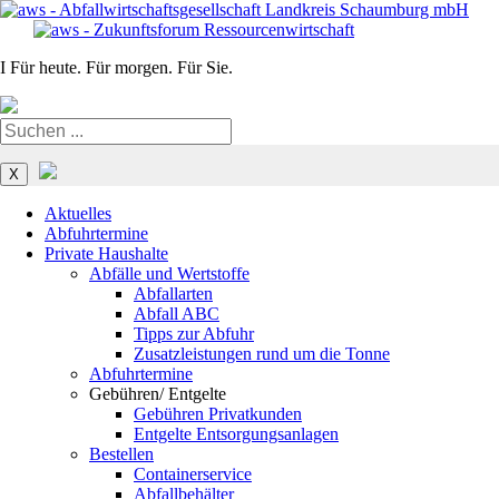
I
Für heute. Für morgen. Für Sie.
Navigation
überspringen
X
Aktuelles
Abfuhrtermine
Private Haushalte
Abfälle und Wertstoffe
Abfallarten
Abfall ABC
Tipps zur Abfuhr
Zusatzleistungen rund um die Tonne
Abfuhrtermine
Gebühren/ Entgelte
Gebühren Privatkunden
Entgelte Entsorgungsanlagen
Bestellen
Containerservice
Abfallbehälter