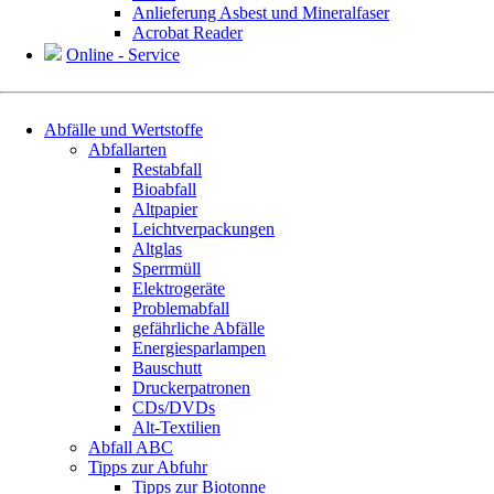
Anlieferung Asbest und Mineralfaser
Acrobat Reader
Online - Service
Navigation
Abfälle und Wertstoffe
überspringen
Abfallarten
Restabfall
Bioabfall
Altpapier
Leichtverpackungen
Altglas
Sperrmüll
Elektrogeräte
Problemabfall
gefährliche Abfälle
Energiesparlampen
Bauschutt
Druckerpatronen
CDs/DVDs
Alt-Textilien
Abfall ABC
Tipps zur Abfuhr
Tipps zur Biotonne