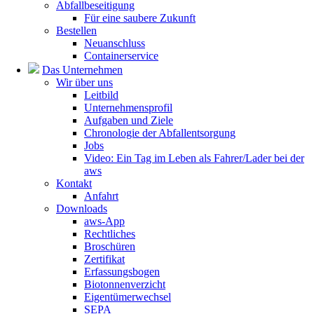
Abfallbeseitigung
Für eine saubere Zukunft
Bestellen
Neuanschluss
Containerservice
Das Unternehmen
Wir über uns
Leitbild
Unternehmensprofil
Aufgaben und Ziele
Chronologie der Abfallentsorgung
Jobs
Video: Ein Tag im Leben als Fahrer/Lader bei der
aws
Kontakt
Anfahrt
Downloads
aws-App
Rechtliches
Broschüren
Zertifikat
Erfassungsbogen
Biotonnenverzicht
Eigentümerwechsel
SEPA