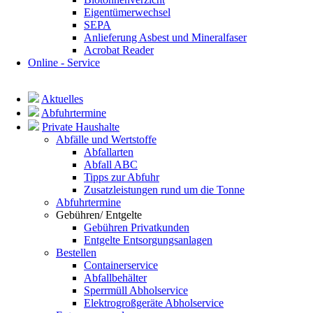
Eigentümerwechsel
SEPA
Anlieferung Asbest und Mineralfaser
Acrobat Reader
Online - Service
Navigation
überspringen
Aktuelles
Abfuhrtermine
Private Haushalte
Abfälle und Wertstoffe
Abfallarten
Abfall ABC
Tipps zur Abfuhr
Zusatzleistungen rund um die Tonne
Abfuhrtermine
Gebühren/ Entgelte
Gebühren Privatkunden
Entgelte Entsorgungsanlagen
Bestellen
Containerservice
Abfallbehälter
Sperrmüll Abholservice
Elektrogroßgeräte Abholservice