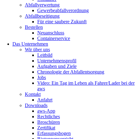
Abfallverwertung
Gewerbeabfallverordnung
Abfallbeseitigung
Für eine saubere Zukunft
Bestellen
Neuanschluss
Containerservice
Das Unternehmen
Wir über uns
Leitbild
Unternehmensprofil
Aufgaben und Ziele
Chronologie der Abfallentsorgung
Jobs
Video: Ein Tag im Leben als Fahrer/Lader bei der
aws
Kontakt
Anfahrt
Downloads
aws-App
Rechtliches
Broschüren
Zertifikat
Erfassungsbogen
Biotonnenverzicht