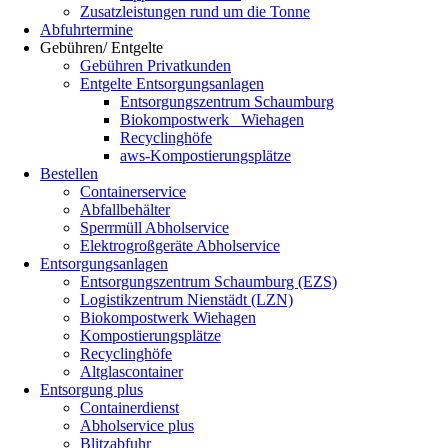
Zusatzleistungen rund um die Tonne
Abfuhrtermine
Gebühren/ Entgelte
Gebühren Privatkunden
Entgelte Entsorgungsanlagen
Entsorgungszentrum Schaumburg
Biokompostwerk Wiehagen
Recyclinghöfe
aws-Kompostierungsplätze
Bestellen
Containerservice
Abfallbehälter
Sperrmüll Abholservice
Elektrogroßgeräte Abholservice
Entsorgungsanlagen
Entsorgungszentrum Schaumburg (EZS)
Logistikzentrum Nienstädt (LZN)
Biokompostwerk Wiehagen
Kompostierungsplätze
Recyclinghöfe
Altglascontainer
Entsorgung plus
Containerdienst
Abholservice plus
Blitzabfuhr