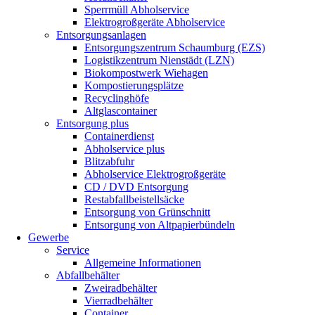
Sperrmüll Abholservice
Elektrogroßgeräte Abholservice
Entsorgungsanlagen
Entsorgungszentrum Schaumburg (EZS)
Logistikzentrum Nienstädt (LZN)
Biokompostwerk Wiehagen
Kompostierungsplätze
Recyclinghöfe
Altglascontainer
Entsorgung plus
Containerdienst
Abholservice plus
Blitzabfuhr
Abholservice Elektrogroßgeräte
CD / DVD Entsorgung
Restabfallbeistellsäcke
Entsorgung von Grünschnitt
Entsorgung von Altpapierbündeln
Gewerbe
Service
Allgemeine Informationen
Abfallbehälter
Zweiradbehälter
Vierradbehälter
Container