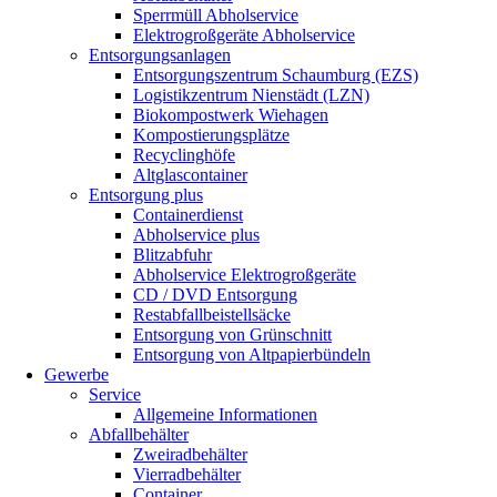
Sperrmüll Abholservice
Elektrogroßgeräte Abholservice
Entsorgungsanlagen
Entsorgungszentrum Schaumburg (EZS)
Logistikzentrum Nienstädt (LZN)
Biokompostwerk Wiehagen
Kompostierungsplätze
Recyclinghöfe
Altglascontainer
Entsorgung plus
Containerdienst
Abholservice plus
Blitzabfuhr
Abholservice Elektrogroßgeräte
CD / DVD Entsorgung
Restabfallbeistellsäcke
Entsorgung von Grünschnitt
Entsorgung von Altpapierbündeln
Gewerbe
Service
Allgemeine Informationen
Abfallbehälter
Zweiradbehälter
Vierradbehälter
Container