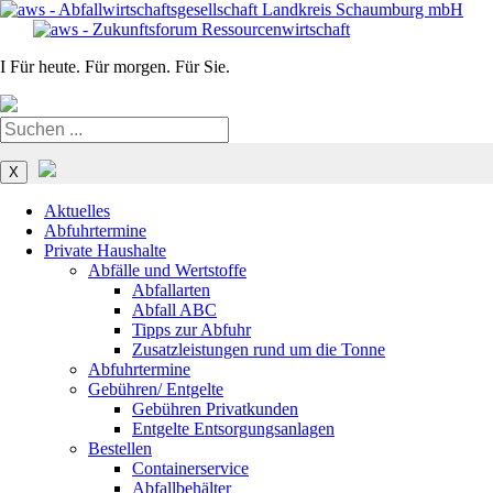
I
Für heute. Für morgen. Für Sie.
Navigation
überspringen
X
Aktuelles
Abfuhrtermine
Private Haushalte
Abfälle und Wertstoffe
Abfallarten
Abfall ABC
Tipps zur Abfuhr
Zusatzleistungen rund um die Tonne
Abfuhrtermine
Gebühren/ Entgelte
Gebühren Privatkunden
Entgelte Entsorgungsanlagen
Bestellen
Containerservice
Abfallbehälter