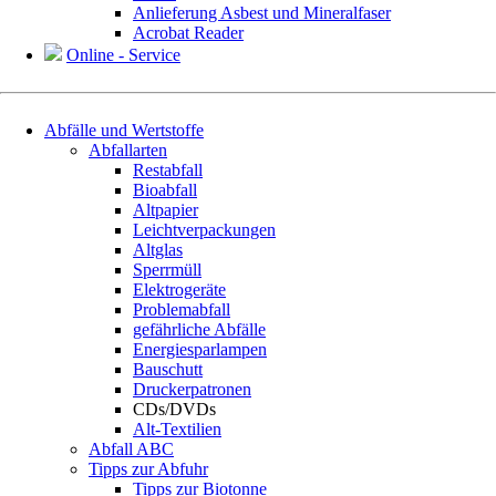
Anlieferung Asbest und Mineralfaser
Acrobat Reader
Online - Service
Navigation
Abfälle und Wertstoffe
überspringen
Abfallarten
Restabfall
Bioabfall
Altpapier
Leichtverpackungen
Altglas
Sperrmüll
Elektrogeräte
Problemabfall
gefährliche Abfälle
Energiesparlampen
Bauschutt
Druckerpatronen
CDs/DVDs
Alt-Textilien
Abfall ABC
Tipps zur Abfuhr
Tipps zur Biotonne