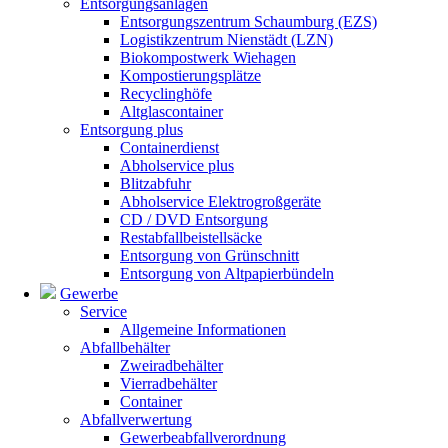
Entsorgungsanlagen
Entsorgungszentrum Schaumburg (EZS)
Logistikzentrum Nienstädt (LZN)
Biokompostwerk Wiehagen
Kompostierungsplätze
Recyclinghöfe
Altglascontainer
Entsorgung plus
Containerdienst
Abholservice plus
Blitzabfuhr
Abholservice Elektrogroßgeräte
CD / DVD Entsorgung
Restabfallbeistellsäcke
Entsorgung von Grünschnitt
Entsorgung von Altpapierbündeln
Gewerbe
Service
Allgemeine Informationen
Abfallbehälter
Zweiradbehälter
Vierradbehälter
Container
Abfallverwertung
Gewerbeabfallverordnung