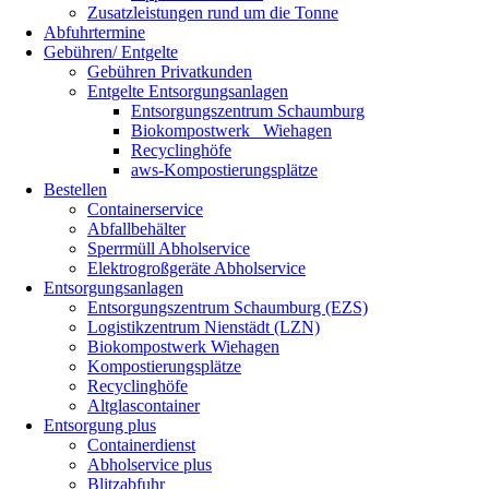
Zusatzleistungen rund um die Tonne
Abfuhrtermine
Gebühren/ Entgelte
Gebühren Privatkunden
Entgelte Entsorgungsanlagen
Entsorgungszentrum Schaumburg
Biokompostwerk Wiehagen
Recyclinghöfe
aws-Kompostierungsplätze
Bestellen
Containerservice
Abfallbehälter
Sperrmüll Abholservice
Elektrogroßgeräte Abholservice
Entsorgungsanlagen
Entsorgungszentrum Schaumburg (EZS)
Logistikzentrum Nienstädt (LZN)
Biokompostwerk Wiehagen
Kompostierungsplätze
Recyclinghöfe
Altglascontainer
Entsorgung plus
Containerdienst
Abholservice plus
Blitzabfuhr