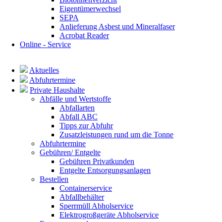
Eigentümerwechsel
SEPA
Anlieferung Asbest und Mineralfaser
Acrobat Reader
Online - Service
Navigation
überspringen
Aktuelles
Abfuhrtermine
Private Haushalte
Abfälle und Wertstoffe
Abfallarten
Abfall ABC
Tipps zur Abfuhr
Zusatzleistungen rund um die Tonne
Abfuhrtermine
Gebühren/ Entgelte
Gebühren Privatkunden
Entgelte Entsorgungsanlagen
Bestellen
Containerservice
Abfallbehälter
Sperrmüll Abholservice
Elektrogroßgeräte Abholservice