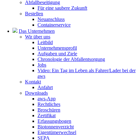
Abfallbeseitigung
Für eine saubere Zukunft
Bestellen
Neuanschluss
Containerservice
Das Unternehmen
Wir über uns
Leitbild
Unternehmensprofil
Aufgaben und Ziele
Chronologie der Abfallentsorgung
Jobs
Video: Ein Tag im Leben als Fahrer/Lader bei der
aws
Kontakt
Anfahrt
Downloads
aws-App
Rechtliches
Broschüren
Zertifikat
Erfassungsbogen
Biotonnenverzicht
Eigentümerwechsel
SEPA