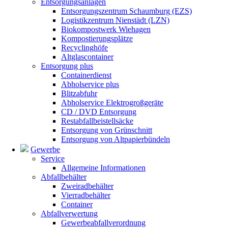
Entsorgungsanlagen
Entsorgungszentrum Schaumburg (EZS)
Logistikzentrum Nienstädt (LZN)
Biokompostwerk Wiehagen
Kompostierungsplätze
Recyclinghöfe
Altglascontainer
Entsorgung plus
Containerdienst
Abholservice plus
Blitzabfuhr
Abholservice Elektrogroßgeräte
CD / DVD Entsorgung
Restabfallbeistellsäcke
Entsorgung von Grünschnitt
Entsorgung von Altpapierbündeln
Gewerbe
Service
Allgemeine Informationen
Abfallbehälter
Zweiradbehälter
Vierradbehälter
Container
Abfallverwertung
Gewerbeabfallverordnung