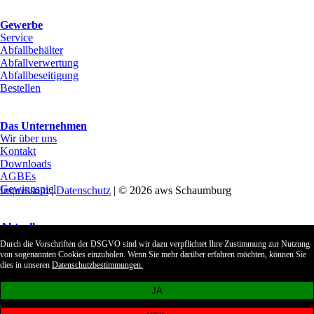
Gewerbe
Service
Abfallbehälter
Abfallverwertung
Abfallbeseitigung
Bestellen
Das Unternehmen
Wir über uns
Kontakt
Downloads
AGBEs
Gewinnspiel
Impressum
|
Datenschutz
| © 2026 aws Schaumburg
Aktuelles
Archiv
Durch die Vorschriften der DSGVO sind wir dazu verpflichtet Ihre Zustimmung zur Nutzung
von sogenannten Cookies einzuholen. Wenn Sie mehr darüber erfahren möchten, können Sie
Kundenlogin
dies in unseren
Datenschutzbestimmungen.
Impressum
JA
Datenschutz