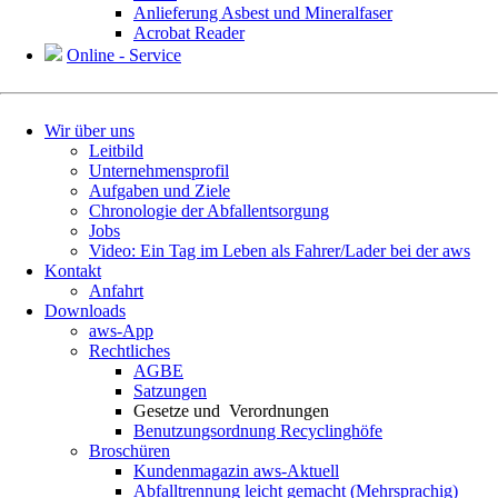
Anlieferung Asbest und Mineralfaser
Acrobat Reader
Online - Service
Navigation
Wir über uns
überspringen
Leitbild
Unternehmensprofil
Aufgaben und Ziele
Chronologie der Abfallentsorgung
Jobs
Video: Ein Tag im Leben als Fahrer/Lader bei der aws
Kontakt
Anfahrt
Downloads
aws-App
Rechtliches
AGBE
Satzungen
Gesetze und Verordnungen
Benutzungsordnung Recyclinghöfe
Broschüren
Kundenmagazin aws-Aktuell
Abfalltrennung leicht gemacht (Mehrsprachig)