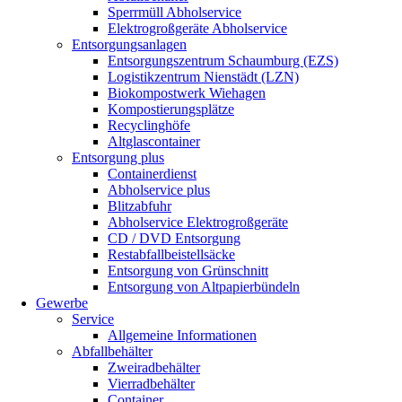
Sperrmüll Abholservice
Elektrogroßgeräte Abholservice
Entsorgungsanlagen
Entsorgungszentrum Schaumburg (EZS)
Logistikzentrum Nienstädt (LZN)
Biokompostwerk Wiehagen
Kompostierungsplätze
Recyclinghöfe
Altglascontainer
Entsorgung plus
Containerdienst
Abholservice plus
Blitzabfuhr
Abholservice Elektrogroßgeräte
CD / DVD Entsorgung
Restabfallbeistellsäcke
Entsorgung von Grünschnitt
Entsorgung von Altpapierbündeln
Gewerbe
Service
Allgemeine Informationen
Abfallbehälter
Zweiradbehälter
Vierradbehälter
Container