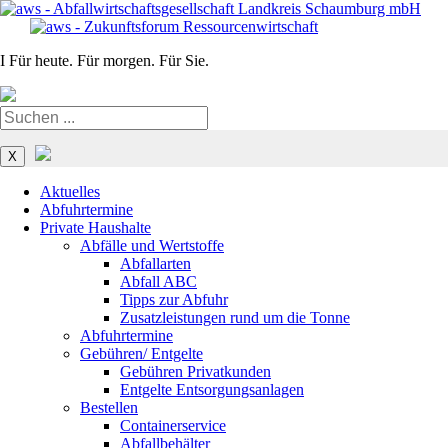
I
Für heute. Für morgen. Für Sie.
Navigation
überspringen
X
Aktuelles
Abfuhrtermine
Private Haushalte
Abfälle und Wertstoffe
Abfallarten
Abfall ABC
Tipps zur Abfuhr
Zusatzleistungen rund um die Tonne
Abfuhrtermine
Gebühren/ Entgelte
Gebühren Privatkunden
Entgelte Entsorgungsanlagen
Bestellen
Containerservice
Abfallbehälter