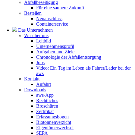
Abfallbeseitigung
Für eine saubere Zukunft
Bestellen
Neuanschluss
Containerservice
Das Unternehmen
Wir über uns
Leitbild
Unternehmensprofil
Aufgaben und Ziele
Chronologie der Abfallentsorgung
Jobs
Video: Ein Tag im Leben als Fahrer/Lader bei der
aws
Kontakt
Anfahrt
Downloads
aws-App
Rechtliches
Broschüren
Zertifikat
Erfassungsbogen
Biotonnenverzicht
Eigentümerwechsel
SEPA