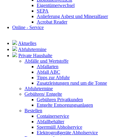
Eigentümerwechsel
SEPA
Anlieferung Asbest und Mineralfaser
Acrobat Reader
Online - Service
Navigation
überspringen
Aktuelles
Abfuhrtermine
Private Haushalte
Abfälle und Wertstoffe
Abfallarten
Abfall ABC
Tipps zur Abfuhr
Zusatzleistungen rund um die Tonne
Abfuhrtermine
Gebühren/ Entgelte
Gebühren Privatkunden
Entgelte Entsorgungsanlagen
Bestellen
Containerservice
Abfallbehälter
Sperrmüll Abholservice
Elektrogroßgeräte Abholservice