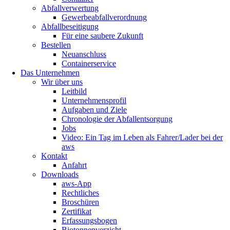
Abfallverwertung
Gewerbeabfallverordnung
Abfallbeseitigung
Für eine saubere Zukunft
Bestellen
Neuanschluss
Containerservice
Das Unternehmen
Wir über uns
Leitbild
Unternehmensprofil
Aufgaben und Ziele
Chronologie der Abfallentsorgung
Jobs
Video: Ein Tag im Leben als Fahrer/Lader bei der
aws
Kontakt
Anfahrt
Downloads
aws-App
Rechtliches
Broschüren
Zertifikat
Erfassungsbogen
Biotonnenverzicht