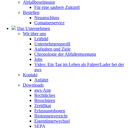
Abfallbeseitigung
Für eine saubere Zukunft
Bestellen
Neuanschluss
Containerservice
Das Unternehmen
Wir über uns
Leitbild
Unternehmensprofil
Aufgaben und Ziele
Chronologie der Abfallentsorgung
Jobs
Video: Ein Tag im Leben als Fahrer/Lader bei der
aws
Kontakt
Anfahrt
Downloads
aws-App
Rechtliches
Broschüren
Zertifikat
Erfassungsbogen
Biotonnenverzicht
Eigentümerwechsel
SEPA