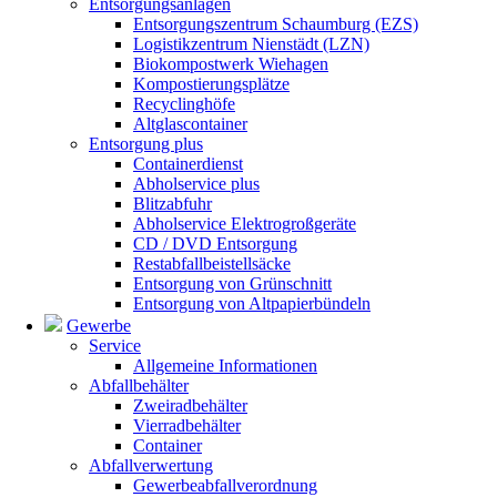
Entsorgungsanlagen
Entsorgungszentrum Schaumburg (EZS)
Logistikzentrum Nienstädt (LZN)
Biokompostwerk Wiehagen
Kompostierungsplätze
Recyclinghöfe
Altglascontainer
Entsorgung plus
Containerdienst
Abholservice plus
Blitzabfuhr
Abholservice Elektrogroßgeräte
CD / DVD Entsorgung
Restabfallbeistellsäcke
Entsorgung von Grünschnitt
Entsorgung von Altpapierbündeln
Gewerbe
Service
Allgemeine Informationen
Abfallbehälter
Zweiradbehälter
Vierradbehälter
Container
Abfallverwertung
Gewerbeabfallverordnung