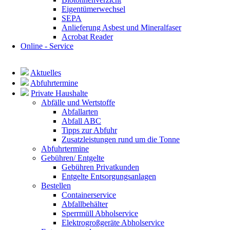
Eigentümerwechsel
SEPA
Anlieferung Asbest und Mineralfaser
Acrobat Reader
Online - Service
Navigation
überspringen
Aktuelles
Abfuhrtermine
Private Haushalte
Abfälle und Wertstoffe
Abfallarten
Abfall ABC
Tipps zur Abfuhr
Zusatzleistungen rund um die Tonne
Abfuhrtermine
Gebühren/ Entgelte
Gebühren Privatkunden
Entgelte Entsorgungsanlagen
Bestellen
Containerservice
Abfallbehälter
Sperrmüll Abholservice
Elektrogroßgeräte Abholservice