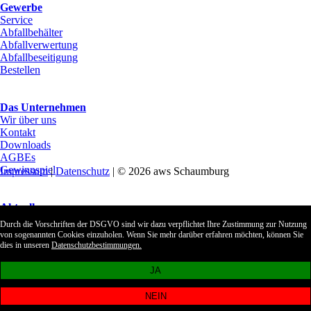
Gewerbe
Service
Abfallbehälter
Abfallverwertung
Abfallbeseitigung
Bestellen
Das Unternehmen
Wir über uns
Kontakt
Downloads
AGBEs
Gewinnspiel
Impressum
|
Datenschutz
| © 2026 aws Schaumburg
Aktuelles
Archiv
Durch die Vorschriften der DSGVO sind wir dazu verpflichtet Ihre Zustimmung zur Nutzung
von sogenannten Cookies einzuholen. Wenn Sie mehr darüber erfahren möchten, können Sie
Kundenlogin
dies in unseren
Datenschutzbestimmungen.
Impressum
JA
Datenschutz
Meldekanal Hinweisgeberschutzgesetz
NEIN