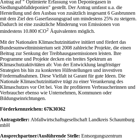
Antrag auf " Optimierte Erfassung von Deponiegasen in
Siedlungsabfalldeponien" gestellt. Der Antrag umfasst u.a. die
Herstellung und den Ausbau von zusätzlich insgesamt 6 Gasbrunnen
mit dem Ziel den Gaserfassungsgrad um mindestens 25% zu steigern.
Dadurch ist eine zusätzliche Minderung von Emissionen von
2
mindestens 10.800 tCO
Äquivalenten möglich.
Mit der Nationalen Klimaschutzinitiative initiiert und fördert das
Bundesumweltministerium seit 2008 zahlreiche Projekte, die einen
Beitrag zur Senkung der Treibhausgasemissionen leisten. Ihre
Programme und Projekte decken ein breites Spektrum an
Klimaschutzaktivitäten ab: Von der Entwicklung langfristiger
Strategien bis hin zu konkre­ten Hilfestellungen und investiven
Fördermaßnahmen. Diese Vielfalt ist Garant für gute Ideen. Die
Nationale Klima­schutzinitiative trägt zu einer Verankerung des
Klimaschutzes vor Ort bei. Von ihr profitieren Verbraucherinnen und
Verbraucher ebenso wie Unternehmen, Kommunen oder
Bildungseinrichtungen.
Förderkennzeichen: 67K30362
Antragsteller:
Abfallwirtschaftsgesellschaft Landkreis Schaumburg
mbH
Ansprechpartner/Ausführende Stelle:
Entsorgungszentrum