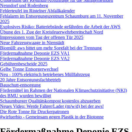
Umstellung der Restmüll-Abfuhrtage für die Samtgemeinden
Nenndorf und Rodenberg
Fehlerteufel im Rintelner Abfallkalender
Fehlalarm im Entsorgungszentrum Schaumburg am 11. November
2025
Explosives Risiko: Batteriebrände gefährden die Arbeit der AWS
Übung des 1. Zug der Kreisfeuerwehrbereitschaft Nord
Impressionen vom Tag der offenen Tür 2025
Neue Fahrzeugwaage in Nienstädt
Biomüll: aws bittet um mehr Sorgfalt bei der Trennung
Fördermaßnahme Deponie EZS VA1
Fördermaßnahme Deponie EZS VA2
Gebührenbescheide 2025
Gelbe Tonne Entsorgerwechsel
Neu - 100% elektrisch betriebenes Müllfahrzeug
20 Jahre Entsorgungsfachbetrieb
Bauschutt-entsorgung
Fördermittel im Rahmen der Nationalen Klimaschutzinitiative (NKI)
des BMU wurden bewilligt
Schaumburger Qualitätskompost kostenlos abzugeben
Neues Video: Werde Fahrer/Lader (m/w/d) bei der aws!
Die Rote Tonne für Druckerpatronen
#wirfuerbio - Gemeinsam gegen Plastik in der Biotonne
Fördermaßnahme Deponie EZS