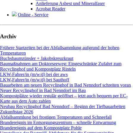
Anlieferung Asbest und Mineralfaser
Acrobat Reader
Online - Service
Archiv
Frühere Startzeiten bei der Abfallsammlung aufgrund der hohen
Temperaturen
Buchsbaumzünsler + Jakobskreuzkraut
Baumaßnahmen am Doktorseeweg: Eingeschränkte Zufahrt zum
Recyclinghof und Kompostplatz Rinteln
LKW-Fahrer/in (m/w/d) bei der aws
LKW-Fahrer/in (m/w/d) bei Sauthoff
Bauarbeiten am neuen Recyclinghof in Bad Nenndorf schreiten voran
Neuer Recyclinghof in Bad Nenndorf im Bau
Kompostplätze wieder regulär geöffnet – jetzt auch bequem per EC-
Karte aus dem Auto zahlen
Neubau Recyclinghof Bad Nenndorf – Beginn der Tiefbauarbeiten
Zukunftstag 2026
Abfallsammlung bei frostigen Temperaturen und Schneefall
Brandereignis im Entsorgungszentrum – schnelle Entwarnung
Brandereignis auf dem Kompostplatz Pohle