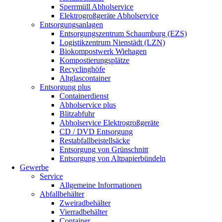
Sperrmüll Abholservice
Elektrogroßgeräte Abholservice
Entsorgungsanlagen
Entsorgungszentrum Schaumburg (EZS)
Logistikzentrum Nienstädt (LZN)
Biokompostwerk Wiehagen
Kompostierungsplätze
Recyclinghöfe
Altglascontainer
Entsorgung plus
Containerdienst
Abholservice plus
Blitzabfuhr
Abholservice Elektrogroßgeräte
CD / DVD Entsorgung
Restabfallbeistellsäcke
Entsorgung von Grünschnitt
Entsorgung von Altpapierbündeln
Gewerbe
Service
Allgemeine Informationen
Abfallbehälter
Zweiradbehälter
Vierradbehälter
Container