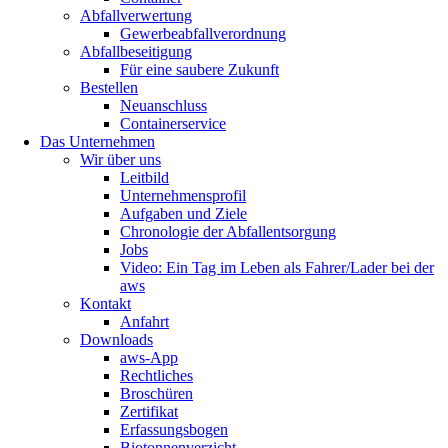
Abfallverwertung
Gewerbeabfallverordnung
Abfallbeseitigung
Für eine saubere Zukunft
Bestellen
Neuanschluss
Containerservice
Das Unternehmen
Wir über uns
Leitbild
Unternehmensprofil
Aufgaben und Ziele
Chronologie der Abfallentsorgung
Jobs
Video: Ein Tag im Leben als Fahrer/Lader bei der
aws
Kontakt
Anfahrt
Downloads
aws-App
Rechtliches
Broschüren
Zertifikat
Erfassungsbogen
Biotonnenverzicht