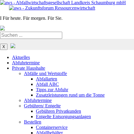
I
Für heute. Für morgen. Für Sie.
Navigation
überspringen
X
Aktuelles
Abfuhrtermine
Private Haushalte
Abfälle und Wertstoffe
Abfallarten
Abfall ABC
Tipps zur Abfuhr
Zusatzleistungen rund um die Tonne
Abfuhrtermine
Gebühren/ Entgelte
Gebühren Privatkunden
Entgelte Entsorgungsanlagen
Bestellen
Containerservice
Abfallbehälter